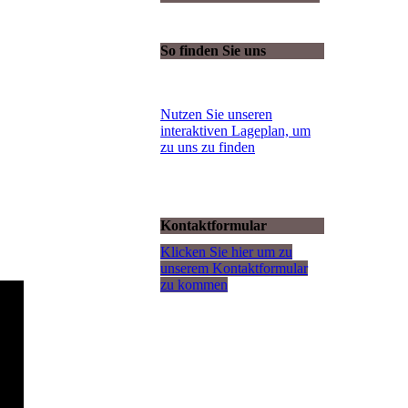
So finden Sie uns
Nutzen Sie unseren
interaktiven La­ge­plan, um
zu uns zu finden
Kontaktformular
Klicken Sie hier um zu
unserem Kon­takt­for­mu­lar
zu kommen