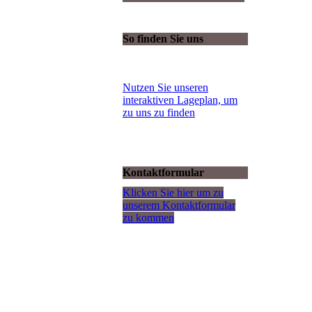
So finden Sie uns
Nutzen Sie unseren
interaktiven La­ge­plan, um
zu uns zu finden
Kontaktformular
Klicken Sie hier um zu
unserem Kon­takt­for­mu­lar
zu kommen